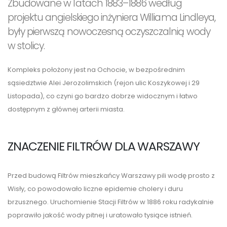
Zbudowane w latach 1883–1886 według
projektu angielskiego inżyniera Williama Lindleya,
były pierwszą nowoczesną oczyszczalnią wody
w stolicy.
Kompleks położony jest na Ochocie, w bezpośrednim
sąsiedztwie Alei Jerozolimskich (rejon ulic Koszykowej i 29
Listopada), co czyni go bardzo dobrze widocznym i łatwo
dostępnym z głównej arterii miasta.
ZNACZENIE FILTRÓW DLA WARSZAWY
Przed budową Filtrów mieszkańcy Warszawy pili wodę prosto z
Wisły, co powodowało liczne epidemie cholery i duru
brzusznego. Uruchomienie Stacji Filtrów w 1886 roku radykalnie
poprawiło jakość wody pitnej i uratowało tysiące istnień.