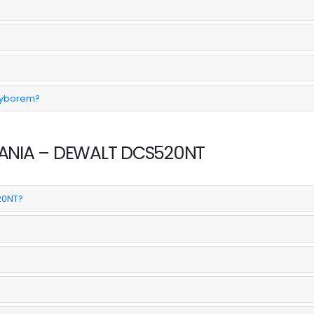
wyborem?
ANIA – DEWALT DCS520NT
20NT?