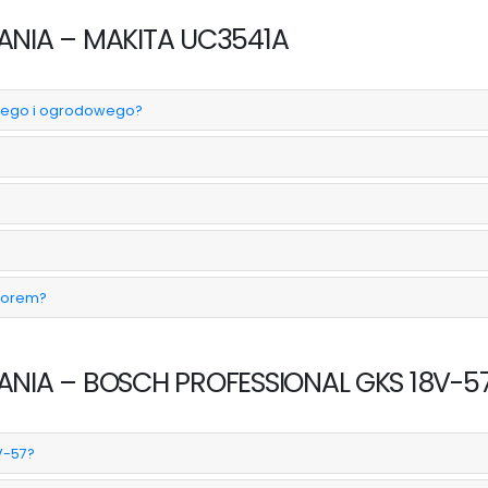
NIA – MAKITA UC3541A
owego i ogrodowego?
borem?
NIA – BOSCH PROFESSIONAL GKS 18V-5
V-57?