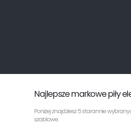
Najlepsze markowe piły el
Poniżej znajdziesz 5 starannie wybran
szablowe.