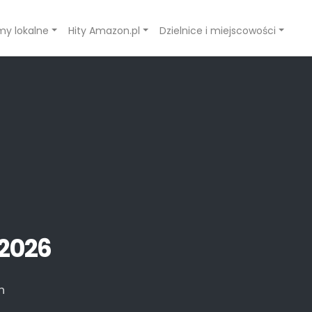
rmy lokalne
Hity Amazon.pl
Dzielnice i miejscowości
 2026
h