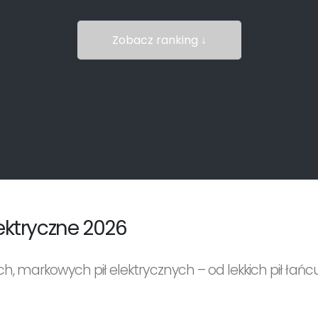
Zobacz ranking ↓
ektryczne 2026
ych, markowych pił elektrycznych – od lekkich pił ła