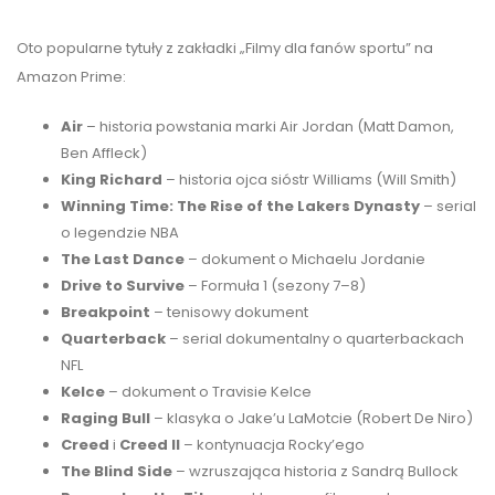
Oto popularne tytuły z zakładki „Filmy dla fanów sportu” na
Amazon Prime:
Air
– historia powstania marki Air Jordan (Matt Damon,
Ben Affleck)
King Richard
– historia ojca sióstr Williams (Will Smith)
Winning Time: The Rise of the Lakers Dynasty
– serial
o legendzie NBA
The Last Dance
– dokument o Michaelu Jordanie
Drive to Survive
– Formuła 1 (sezony 7–8)
Breakpoint
– tenisowy dokument
Quarterback
– serial dokumentalny o quarterbackach
NFL
Kelce
– dokument o Travisie Kelce
Raging Bull
– klasyka o Jake’u LaMotcie (Robert De Niro)
Creed
i
Creed II
– kontynuacja Rocky’ego
The Blind Side
– wzruszająca historia z Sandrą Bullock