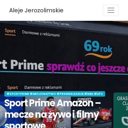
Aleje Jerozolimskie
#SPORTPRIME #MECZENAŻYWO #PREMIERLEAGUE #NBA #UFC
Sport Prime Amazon –
mecze na żywo i filmy
sportowe