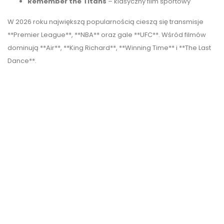
Remember the Titans
– klasyczny film sportowy
W 2026 roku największą popularnością cieszą się transmisje
**Premier League**, **NBA** oraz gale **UFC**. Wśród filmów
dominują **Air**, **King Richard**, **Winning Time** i **The Last
Dance**.