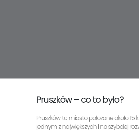
Pruszków – co to było?
Pruszków to miasto położone około 15
jednym z największych i najszybciej rozwi