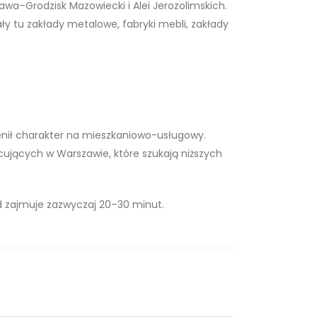
awa–Grodzisk Mazowiecki i Alei Jerozolimskich.
y tu zakłady metalowe, fabryki mebli, zakłady
enił charakter na mieszkaniowo-usługowy.
cujących w Warszawie, które szukają niższych
d zajmuje zazwyczaj 20–30 minut.