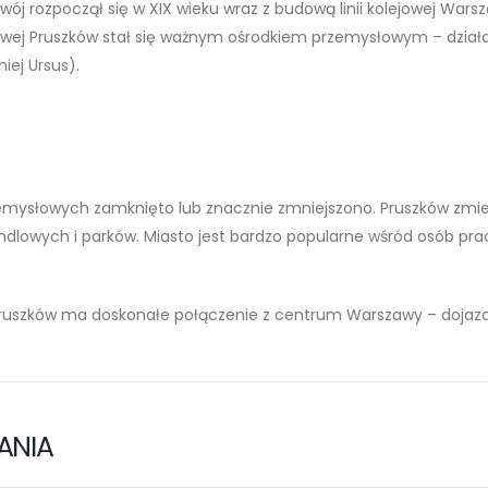
j rozpoczął się w XIX wieku wraz z budową linii kolejowej Warsz
owej Pruszków stał się ważnym ośrodkiem przemysłowym – działał
iej Ursus).
rzemysłowych zamknięto lub znacznie zmniejszono. Pruszków zmi
ndlowych i parków. Miasto jest bardzo popularne wśród osób pra
KM Pruszków ma doskonałe połączenie z centrum Warszawy – dojaz
ANIA