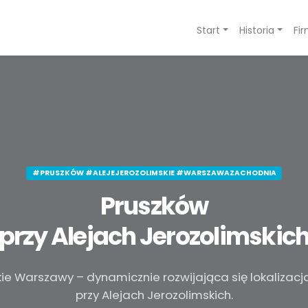
Start
Historia
Fi
#PRUSZKÓW #ALEJEJEROZOLIMSKIE #WARSZAWAZACHODNIA
Pruszków
przy Alejach Jerozolimskic
kie Warszawy – dynamicznie rozwijająca się lokalizac
przy Alejach Jerozolimskich.