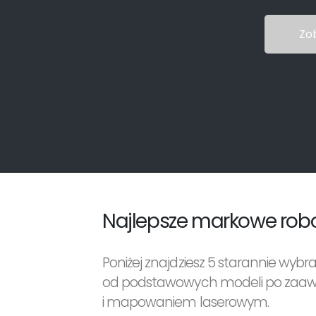
Zo
Najlepsze markowe robo
Poniżej znajdziesz 5 starannie wy
od podstawowych modeli po zaaw
i mapowaniem laserowym.