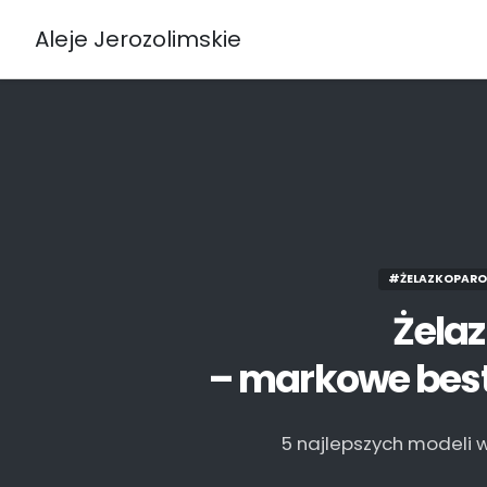
Aleje Jerozolimskie
#ŻELAZKOPAR
Żela
– markowe best
5 najlepszych modeli 