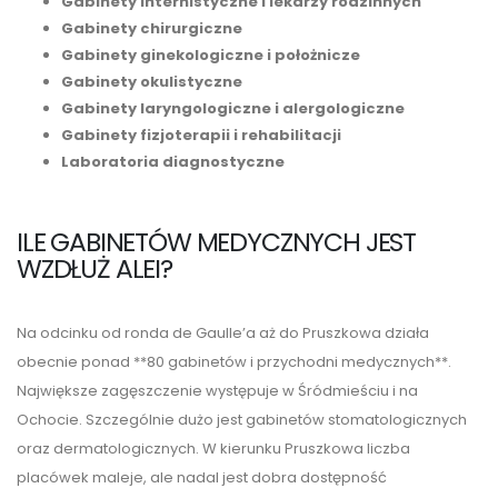
Gabinety internistyczne i lekarzy rodzinnych
Gabinety chirurgiczne
Gabinety ginekologiczne i położnicze
Gabinety okulistyczne
Gabinety laryngologiczne i alergologiczne
Gabinety fizjoterapii i rehabilitacji
Laboratoria diagnostyczne
ILE GABINETÓW MEDYCZNYCH JEST
WZDŁUŻ ALEI?
Na odcinku od ronda de Gaulle’a aż do Pruszkowa działa
obecnie ponad **80 gabinetów i przychodni medycznych**.
Największe zagęszczenie występuje w Śródmieściu i na
Ochocie. Szczególnie dużo jest gabinetów stomatologicznych
oraz dermatologicznych. W kierunku Pruszkowa liczba
placówek maleje, ale nadal jest dobra dostępność